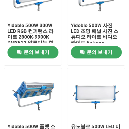
우리 에 관한 것
Yidoblo 500W 300W
Yidoblo 500W 사진
LED RGB 컨퍼런스 라
LED 조명 패널 사진 스
공장 투어
이트 2800K-9900K
튜디오 라이트 비디오
DMX512 알루미늄 합
라이트 Fatcory
금 회의용 디밍 가능한
문의 보내기
문의 보내기
품질 관리
패널 라이트
저희와 연락
뉴스
사건
LED 화면 스튜디오 조명
Yidoblo 500W 플랫 소
유도블로 500W LED 비