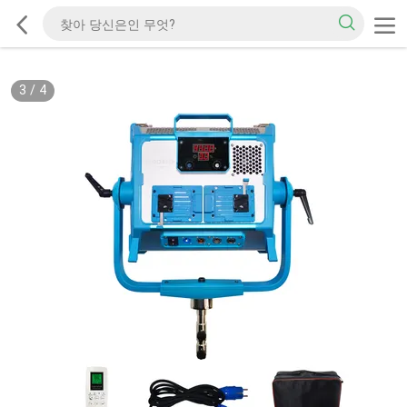
3
/
4