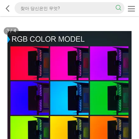
3
/
4