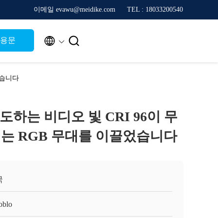
이메일 evawu@meidike.com
TEL : 18033200540


인용문
었습니다
주도하는 비디오 빛 CRI 96이 무
는 RGB 무대를 이끌었습니다
국
oblo