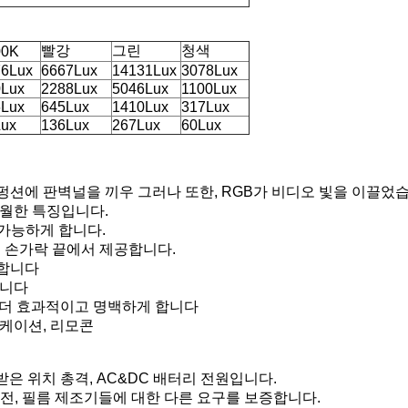
빨강
그린
청색
00K
76Lux
6667Lux
14131Lux
3078Lux
0Lux
2288Lux
5046Lux
1100Lux
6Lux
645Lux
1410Lux
317Lux
Lux
136Lux
267Lux
60Lux
프스펑션에 판벽널을 끼우 그러나 또한, RGB가 비디오 빛을 이끌었
탁월한 특징입니다.
 가능하게 합니다.
의 손가락 끝에서 제공합니다.
 합니다
합니다
을 더 효과적이고 명백하게 합니다
플리케이션, 리모콘
받은 위치 총격, AC&DC 배터리 전원입니다.
비전, 필름 제조기들에 대한 다른 요구를 보증합니다.