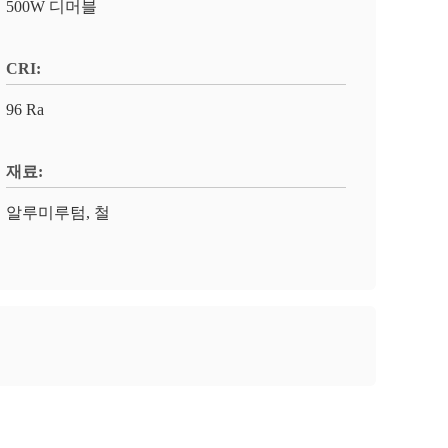
500W 디머블
CRI:
96 Ra
재료:
알루미루텀, 철