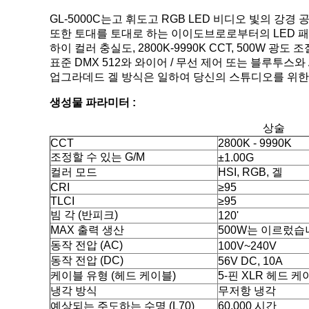
GL-5000C는고 휘도고 RGB LED 비디오 빛의 강경
또한 토대를 토대로 하는 이이도브로로부터의 LED 
하이 컬러 충실도, 2800K-9990K CCT, 500W 광
표준 DMX 512와 와이어 / 무선 제어 또는 블루투스와
업그라데드 겔 방식은 일하여 당신의 스튜디오를 위한 
생성물 파라미터 :
상술
CCT
2800K - 9990K
조정할 수 있는 G/M
±1.00G
컬러 모드
HSI, RGB, 겔
CRI
≥95
TLCI
≥95
빔 각 (반피크)
120'
MAX 출력 생산
500W는 이르렀습
동작 전압 (AC)
100V~240V
동작 전압 (DC)
56V DC, 10A
케이블 유형 (헤드 케이블)
5-핀 XLR 헤드 케이
냉각 방식
무저항 냉각
예상되는 주도하는 수명 (L70)
60,000 시간