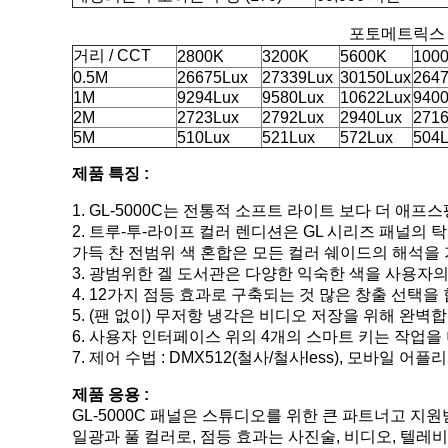
포토메트릭스
거리 / CCT
2800K
3200K
5600K
100
0.5M
26675Lux
27339Lux
30150Lux
264
1M
9294Lux
9580Lux
10622Lux
940
2M
2723Lux
2792Lux
2940Lux
271
5M
510Lux
521Lux
572Lux
504
제품 특징 :
1. GL-5000C는 전통적 소프트 라이트 보다 더 애
2. 트루-투-라이프 컬러 렌디션은 GL 시리즈 패널의 
가득 찬 전범위 색 혼합은 모든 컬러 쉐이드의 해석을
3. 광범위한 겔 도서관은 다양한 익숙한 색을 사용자
4. 12가지 점등 효과로 구축되는 것 많은 창출 선택을
5. (팬 없이) 무저항 냉각은 비디오 저장을 위해 완벽
6. 사용자 인터페이스 위의 4개의 스마트 키는 작업
7. 제어 수법 : DMX512(철사/철사less), 모바일 어
제품 응용 :
GL-5000C 패널은 스튜디오를 위한 큰 파트너고 지원
일광과 풀 컬러로, 점등 효과는 사진술, 비디오, 텔레