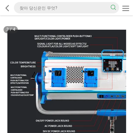
3
/
4