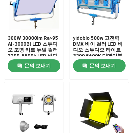
우리 에 관한 것
공장 투어
300W 30000lm Ra>95
yidoblo 500w 고전력
AI-3000BI LED 스튜디
DMX 바이 컬러 LED 비
오 조명 키트 듀얼 컬러
디오 스튜디오 라이트
품질 관리
3200-5500k LED 비디
3200 5600K 디메이블
오 조명 300w S60
소프트 LED 패널 라이
문의 보내기
문의 보내기
트 S120
저희와 연락
뉴스
사건
LED 화면 스튜디오 조명