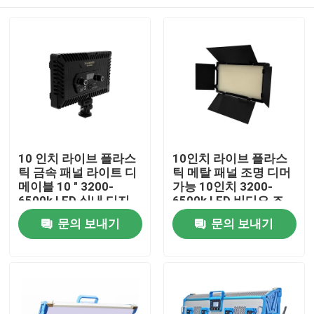
10 인치 라이브 플라스
10인치 라이브 플라스
틱 금속 패널 라이트 디
틱 메탈 패널 조명 디머
메이블 10 " 3200-
가능 10인치 3200-
6500k LED 실내 디지
6500k LED 비디오 조
털 비디오 카메라 LED
명 스트리밍 카메라 스
집
문의 보내기
문의 보내기
라이트
튜디오 조명 영상 촬영
용
제품
비디오